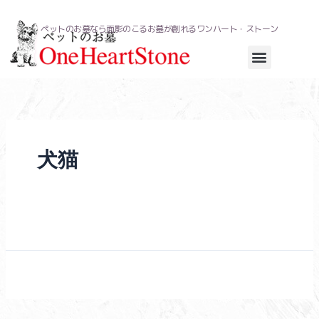
内
容
ペットのお墓なら面影のこるお墓が創れるワンハート・ストーン
を
ス
キ
ッ
プ
犬猫