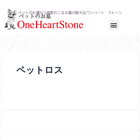
内
容
ペットのお墓なら面影のこるお墓が創れるワンハート・ストーン
を
ス
キ
ッ
プ
ペットロス